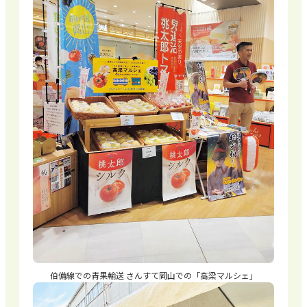
伯備線での青果輸送 さんすて岡山での「高梁マルシェ」